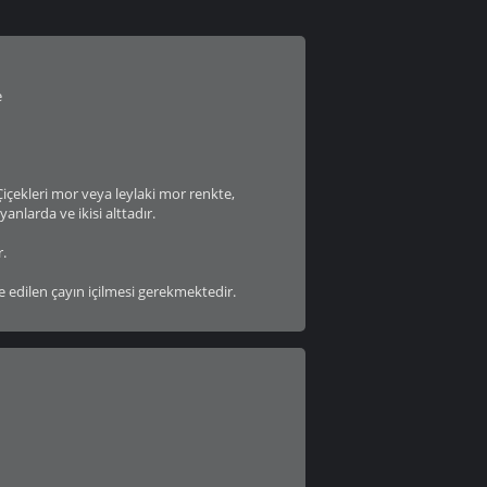
e
 Çiçekleri mor veya leylaki mor renkte,
anlarda ve ikisi alttadır.
r.
e edilen çayın içilmesi gerekmektedir.