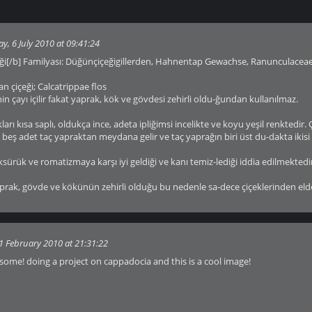
y, 6 July 2010 at 09:41:24
eği[/b] Familyası: Düğünçiçeğigillerden, Hahnentap Gewachse, Ranunculacea
an çiçeği; Calcatrippae flos
in çayı içilir fakat yaprak, kök ve gövdesi zehirli oldu-ğundan kullanılmaz.
arı kısa saplı, oldukça ince, adeta ipliğimsi incelikte ve koyu yeşil renktedir.
i beş adet taç yapraktan meydana gelir ve taç yaprağın biri üst du-dakta ikisi y
ksürük ve romatizmaya karşı iyi geldiği ve kanı temiz-lediği iddia edilmektedi
Yaprak, gövde ve kökünün zehirli olduğu bu nedenle sa-dece çiçeklerinden eld
1 February 2010 at 21:31:22
some! doing a project on cappadocia and this is a cool image!