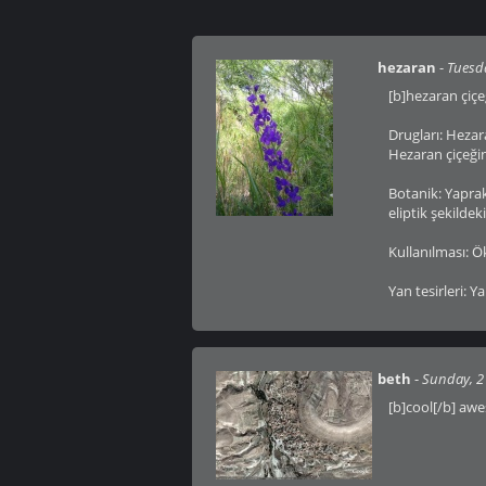
hezaran
-
Tuesda
[b]hezaran çiç
Drugları: Hezar
Hezaran çiçeğin
Botanik: Yaprakl
eliptik şekildek
Kullanılması: Ö
Yan tesirleri: 
beth
-
Sunday, 2
[b]cool[/b] awe